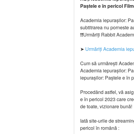
Paștele e în pericol Fil
Academia iepurașilor: Pașt
subtitrarea nu porneste a
❗❗️️Urmăriți Rabbit Acade
➤ 
Urmăriți Academia iepur
Cum să urmărești Academia
Academia iepurașilor: Paș
iepurașilor: Paștele e în 
Procedând astfel, vă asigu
e în pericol 2023 care cr
de toate, vizionare bună!
Iată site-urile de streami
pericol în română :