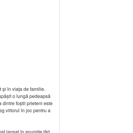
i în viața de familie. 
ispășit o lungă pedeapsă 
intre foștii prieteni este 
 viitorul în joc pentru a 
t lansat în anumite țări 