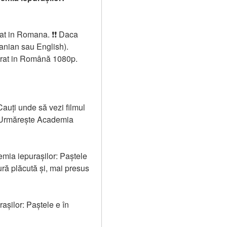
t in Romana. ❗❗️️ Daca 
anian sau English). 
itrat in Română 1080p.
auți unde să vezi filmul 
? Urmărește Academia 
emia iepurașilor: Paștele 
ră plăcută și, mai presus 
așilor: Paștele e în 