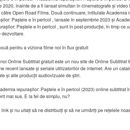
020, înainte de a fi lansat simultan în cinematografe și video la
către Open Road Films. Două continuare, intitulate Academia iep
ilor: Paștele e în pericol , lansate în septembrie 2023 și Academ
așilor: Paștele e în pericol , sunt în post-producție, în timp ce un
e dezvoltare.
ouă pentru a viziona filme noi în flux gratuit
noi Online Subtitrat gratuit este un nou site de Online Subtitrat il
me recent lansate și seriale utilizatorilor de internet. Are un catal
ate și alte producții audiovizuale de știri.
ademia iepurașilor: Paștele e în pericol (2023) online subtitrat î
erit mai sus. E la fel de simplu, nu?
 link și nu uitați să ne distribuiți și să ne urmăriți pe rețelele noa