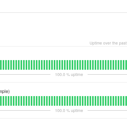
Uptime over the pas
100.0
% uptime
mple)
100.0
% uptime