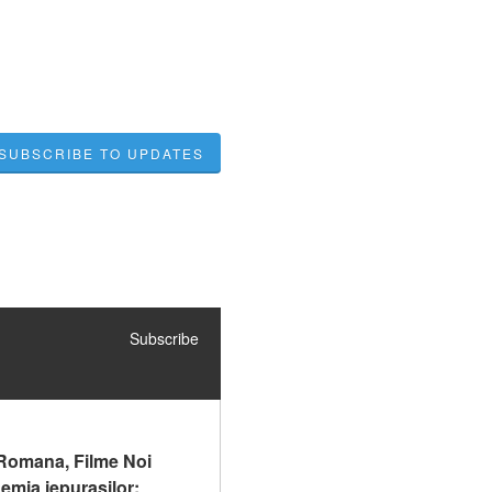
SUBSCRIBE TO UPDATES
Subscribe
n Romana, Filme Noi 
mia iepurașilor: 