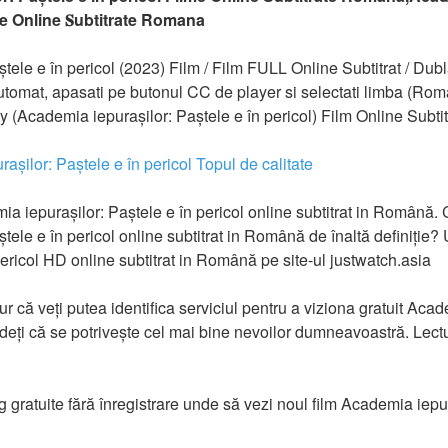
me Online 𝐒ubtitrate Romana
ele e în pericol (2023) Film / Film FULL Online Subtitrat / Dubla
utomat, apasati pe butonul CC de player si selectati limba (Rom
my (Academia iepurașilor: Paștele e în pericol) Film Online Subt
așilor: Paștele e în pericol Topul de calitate
 iepurașilor: Paștele e în pericol online subtitrat in Română. C
tele e în pericol online subtitrat in Română de înaltă definiție
pericol HD online subtitrat in Română pe site-ul justwatch.asia
r că veți putea identifica serviciul pentru a viziona gratuit Acad
edeți că se potrivește cel mai bine nevoilor dumneavoastră. Lectu
ng gratuite fără înregistrare unde să vezi noul film Academia iepur