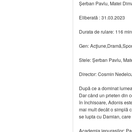
Șerban Pavlu, Matei Dim
Eliberată : 31.03.2023
Durata de rulare: 116 mi
Gen: Acţiune,Dramă,Spor
Stele: Șerban Pavlu, Ma
Director: Cosmin Nedelc
După ce a dominat lumea bo
Dar când un prieten din c
în închisoare, Adonis este
mai mult decât o simplă cea
se lupta cu Damian, care
Academia iepurașilor: Pașt