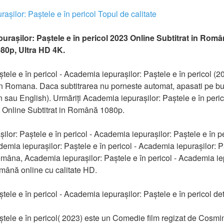
așilor: Paștele e în pericol Topul de calitate
așilor: Paștele e în pericol 2023 Online Subtitrat in Română l
080p, Ultra HD 4K.
ele e în pericol - Academia iepurașilor: Paștele e în pericol (2
 in Romana. Daca subtitrarea nu porneste automat, apasati pe bu
 sau English). Urmăriți Academia iepurașilor: Paștele e în peric
lm Online Subtitrat in Română 1080p.
lor: Paștele e în pericol - Academia iepurașilor: Paștele e în pe
emia iepurașilor: Paștele e în pericol - Academia iepurașilor: Pa
omâna, Academia iepurașilor: Paștele e în pericol - Academia iep
mână online cu calitate HD.
ele e în pericol - Academia iepurașilor: Paștele e în pericol det
tele e în pericol( 2023) este un Comedie film regizat de Cosmin