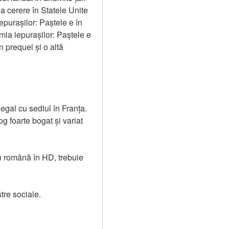
 cerere în Statele Unite 
urașilor: Paștele e în 
ia iepurașilor: Paștele e 
 prequel și o altă 
egal cu sediul în Franța. 
og foarte bogat și variat 
n română în HD, trebuie 
stre sociale.