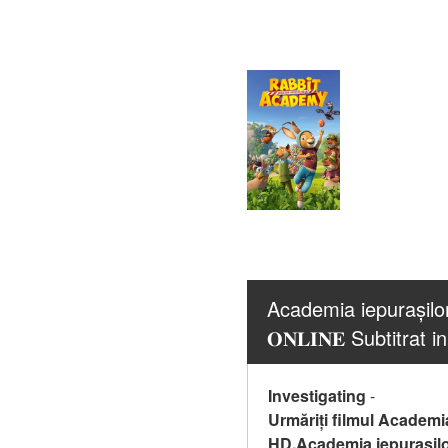
Academia iepurașilor
𝐎𝐍𝐋𝐈𝐍𝐄 Subtitra
Investigating
-
Urmăriți filmul Academia
HD,Academia iepurașilor