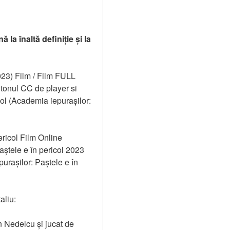
a înaltă definiție și la 
023) Film / Film FULL 
tonul CC de player si 
ol (Academia iepurașilor: 
ricol Film Online 
ștele e în pericol 2023 
urașilor: Paștele e în 
aliu:
 Nedelcu și jucat de 