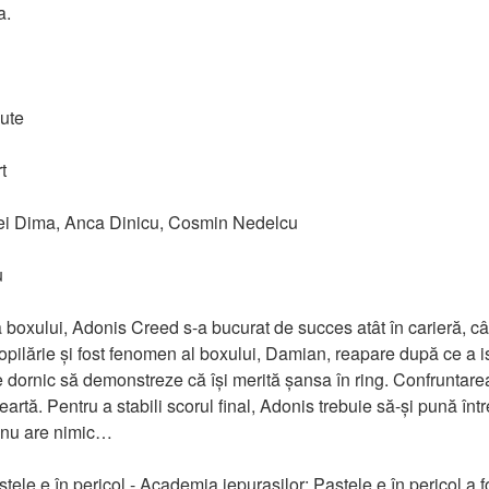
a.
nute
t
tei Dima, Anca Dinicu, Cosmin Nedelcu
u
xului, Adonis Creed s-a bucurat de succes atât în carieră, cât ș
opilărie și fost fenomen al boxului, Damian, reapare după ce a 
 dornic să demonstreze că își merită șansa în ring. Confruntarea d
rtă. Pentru a stabili scorul final, Adonis trebuie să-și pună întreg
 nu are nimic…
ele e în pericol - Academia iepurașilor: Paștele e în pericol a fos