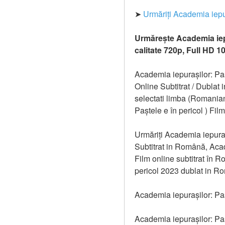
➤ 
Urmăriți Academia iepur
Urmărește Academia iepur
calitate 720p, Full HD 1
Academia iepurașilor: Pașt
Online Subtitrat / Dublat
selectati limba (Romanian
Paștele e în pericol ) Fi
Urmăriți Academia iepurași
Subtitrat in Română, Acad
Film online subtitrat în R
pericol 2023 dublat in Ro
Academia iepurașilor: Pașt
Academia iepurașilor: Paș