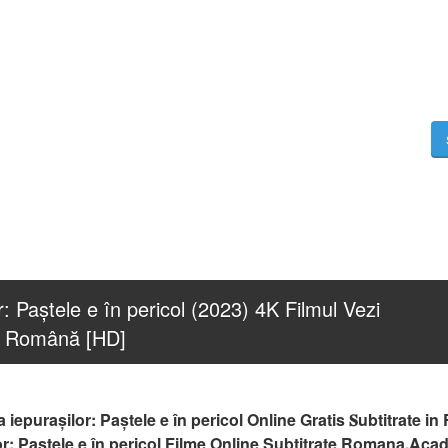
: Paștele e în pericol (2023) 4K Filmul Vezi 
t in Română [HD]
 iepurașilor: Paștele e în pericol Online Gratis 𝐒ubtitrate i
: Paștele e în pericol Filme Online Subtitrate Romana,Acade